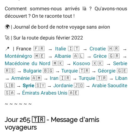
Comment sommes-nous arrivés là ? Qu'avons-nous
découvert ? On te raconte tout !
🌍 | Journal de bord de notre voyage sans avion
🚀 | Sur la route depuis février 2022
📍 | France 🇫🇷 →
Italie
🇮🇹 →
Croatie
🇭🇷 →
Monténégro
🇲🇪 →
Albanie
🇦🇱 →
Grèce
🇬🇷 →
Macédoine du Nord
🇲🇰 →
Kosovo
🇽🇰 →
Serbie
🇷🇸 →
Bulgarie
🇧🇬 →
Turquie
🇹🇷 →
Géorgie
🇬🇪
→
Arménie
🇦🇲 →
Iran
🇮🇷 →
Turquie
🇹🇷 →
Liban
🇱🇧 →
Syrie
🇸🇾 →
Jordanie
🇯🇴 →
Arabie Saoudite
🇸🇦 →
Émirats Arabes Unis
🇦🇪
~ ~ ~ ~ ~ ~
Jour 265 🇹🇷 - Message d'amis
voyageurs